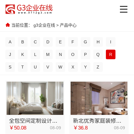
当前位置：
g3企业在线
>
产品中心
A
B
C
D
E
F
G
H
I
J
K
L
M
N
O
P
Q
R
S
T
U
V
W
X
Y
Z
全包空间定制设计方案江西圣匠新型环保材料有限公司
新北优秀家庭装修价格清单_常州宜居佳装饰工程有限公司
￥50.08
￥36.8
08-09
08-09