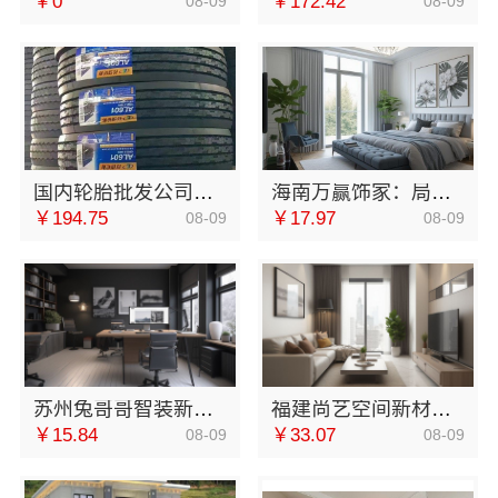
￥0
￥172.42
08-09
08-09
国内轮胎批发公司流程，湖北省腾冠畅实业贸易有限公司合规透明高效
海南万赢饰家：局部改造居室装修工期提速保障
￥194.75
￥17.97
08-09
08-09
苏州兔哥哥智装新材料有限公司张家港正规装修公司工程施工费用
福建尚艺空间新材料科技有限公司现代简约家庭装修免费设计整体落地
￥15.84
￥33.07
08-09
08-09