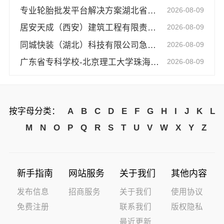
专业轮胎批发平台解决方案湖北省腾冠畅实业贸易有限公司
2026-08-09
居安天成（西安）建筑工程有限责任公司——西安性价比高家装施工免费量房
2026-08-09
同城快装（湖北）科技有限公司急装家装报价省心
2026-08-09
广东省专科学校-北京理工大学珠海学院继教院
2026-08-09
按字母分类：
A
B
C
D
E
F
G
H
I
J
K
L
M
N
O
P
Q
R
S
T
U
V
W
X
Y
Z
新手指南
网站服务
关于我们
其他内容
发布信息
招商服务
关于我们
使用协议
免费注册
联系我们
版权隐私
最近更新