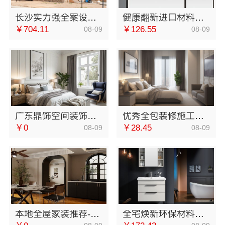
长沙实力强全案设计创益讯建筑值得信赖
健康翻新进口材料，邯郸至臻全宅新材料有限公司
￥704.11
￥126.55
08-09
08-09
广东鼎饰空间装饰工程有限公司：广东靠谱空间设计环保材料
优秀全包装修施工，云南至高新型建材有限公司品质保障
￥0
￥28.45
08-09
08-09
本地全屋家装推荐-南通宏域全宅装饰建材有限公司
全宅焕新环保材料首选邯郸至臻全宅新材料有限公司