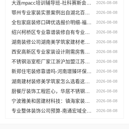
大连mpacc培训辅导班-社科赛斯会计专硕辅导培训直冲名校
2026-08-08
鄂州专业家装实景案例出自湖北百年米莱空间美学装饰材料有限公司
2026-08-08
全包家庭装修口碑优选报价明细-福建尚艺空间
2026-08-08
绍兴柯桥区专业靠谱装修自有专业施工队，绍兴卓鑫装饰材料有限公司放心之选
2026-08-08
湖南装修公司湖南美学筑家建材老房翻新，湖南美学筑家建材有限公司焕新颜
2026-08-08
西安高新区专业家装设计刚需房售后完善-居安天成（西安）建筑工程有限责任公司
2026-08-08
不锈钢浴室柜厂家江浙沪加盟江苏东钢科技
2026-08-08
新郑住宅装修靠谱吗-河南璟臻环保建材有限公司标准化工艺
2026-08-08
湖南建材装修美学筑家怎么选看这三点就够了
2026-08-08
厨餐厅装饰工程匠心，华居不锈钢环保耐用
2026-08-08
宁波雅美和居建材科技：镇海家装设计合作联系方式
2026-08-08
专业整体装饰公司预算-南通宏域全宅装饰建材有限公司
2026-08-08