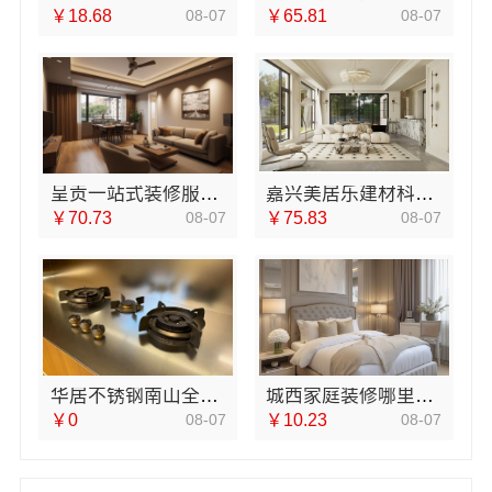
￥18.68
08-07
￥65.81
08-07
呈贡一站式装修服务价格表，云南至高新型建材有限公司透明报价
嘉兴美居乐建材科技有限公司旧房改造推荐
￥70.73
08-07
￥75.83
08-07
华居不锈钢南山全屋定制，细节精湛更省心
城西家庭装修哪里买？浙江宜美嘉装饰工程有限公司本地优选
￥0
08-07
￥10.23
08-07