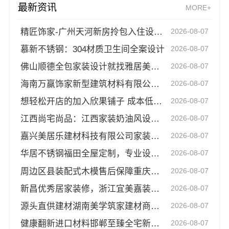
最新资讯
MORE+
精匠饰家-广州天河新房拎包入住设计团队
2026-08-07
慕新不锈钢：304材质卫生间全案设计
2026-08-07
佛山顺德全包家装设计就找雅居美家省心
2026-08-07
海南万赢饰家新型建筑材料有限公：旧房焕新家庭装修吊顶造型
2026-08-07
想轻松开店的加入欣果铺子 成本低利润高
2026-08-07
江西尚宅尚品：江西家装奶油风设计推荐
2026-08-07
嘉兴美居乐建材科技有限公司家装匠心施工服务
2026-08-07
华居不锈钢福田全屋定制，专业设计指南
2026-08-07
周边区县装配式木模售后保障重庆御墅建筑材料有限公司
2026-08-07
新昌优秀居家装修，浙江宜美嘉装饰工程有限公司匠心打造
2026-08-07
源头直供建材湖南美学筑家建材商铺装修，本土深耕工艺优
2026-08-07
健康翻新进口材料邯郸至臻全宅新材料有限公司
2026-08-07