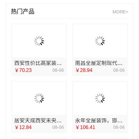
热门产品
MORE+
西安性价比高家装施工改善房免费量房，居安天成
南昌全屋定制现代风格施工队——江西尚宅尚品新型环保材料有限公司
￥70.23
08-06
￥28.94
08-06
居安天成西安未央区一站式家装设计刚需房售后完善
永年全屋装饰，邯郸至臻全宅新材料有限公司打造零醛美居
￥12.84
08-06
￥106.41
08-06