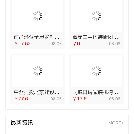
南昌环保全屋定制价格参考-江西尚宅尚品新型环保材料有限公司
海安二手房装修团队，南通宏域全宅装饰建材有限公司值得信赖
￥17.62
08-06
￥0
08-06
中蓝建投北京建设有限公司四川国内农村建房省心推荐
同城口碑家装机构实惠，嘉兴绿色之家建材科技公司
￥77.6
08-06
￥17.6
08-06
最新资讯
MORE+