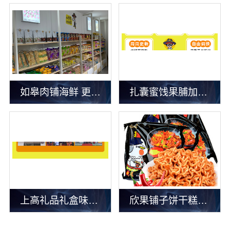
如皋肉铺海鲜 更加贴近生活
扎囊蜜饯果脯加入这个项目靠谱吗
上高礼品礼盒味道美味吗
欣果铺子饼干糕点 厂家直销超低价