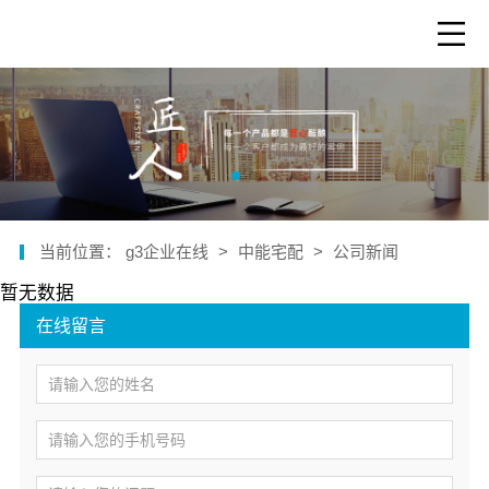
当前位置：
g3企业在线
>
中能宅配
>
公司新闻
暂无数据
在线留言