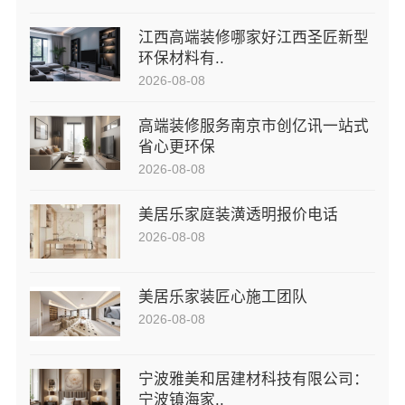
江西高端装修哪家好江西圣匠新型
环保材料有..
2026-08-08
高端装修服务南京市创亿讯一站式
省心更环保
2026-08-08
美居乐家庭装潢透明报价电话
2026-08-08
美居乐家装匠心施工团队
2026-08-08
宁波雅美和居建材科技有限公司：
宁波镇海家..