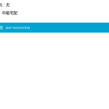
码：无
：中能宅配
航
MAP NAVIGATION