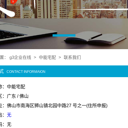
置：
g3企业在线
>
中能宅配
>
联系我们
式
CONTACT INFORMAION
称：中能宅配
：广东 / 佛山
址：佛山市南海区狮山镇北园中路27 号之一(住所申报)
站：
无
码：无