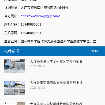
详细地址：大连市旅顺口区旅顺南路西段6号
官方网站：
https://www.dlwgygjjy.com/
座机号码：18940880301
手机号码：18940880301
主营业务：国际教育学院作为大连外国语大学直属教学单位，立足大连外国语大学专业化、国际化办学资源优势，秉持“开放办学、共享发展、创新管理、服务社会”的办学理念，整合中外优质教育资源，形成学历教育、留学服务和多领域培训相互衔接的教育体系，服务地方经济社会发展，教职员工近100人，构建了“学院搭台、中心管理、部门运营”的新管理格局，形成了国际化特色鲜明的教育生态。复合培养部，以服务为宗旨，以就业为导向，积极响应国家职业教育改革实施方案的号召，挖掘整合校地优势办学资源，建设特色专业群，校企共推教学改革，完善特色人才培养体系，深化职业教育产教双向融合，不断深化办学内涵，创新人才培养模式，走出一条具有大连外国语大学特色的职业教育发展之路。
推荐新闻
MORE+
大连外国语大学金州校区学校地址资
2026-08-06
大连外国语国际教育学院报名线上报
2026-08-03
大连外国语学院继续教育学院资讯推