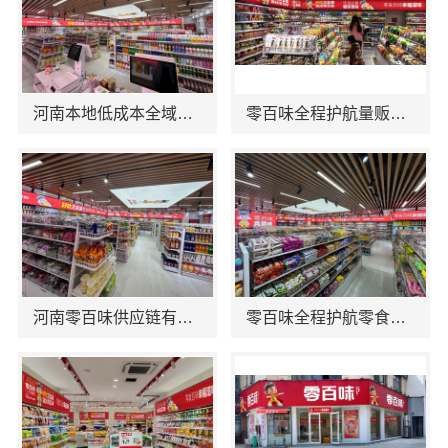
河南本地低成本全域盈利，河南零百味供应链有限公司量贩
零百味全程护航量贩零食铺无忧经营
河南零百味供应链有限公司社区整店输出零食方案
零百味全程护航零食硬折扣线上线下联动-河南零百味供应链有限公司