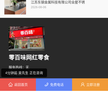
江苏东钢金属科技有限公司全屋不锈
2026-08-06
6分钟前 崔先生 正在咨询
3分钟前 陈小姐 正在咨询
零百味网红零食
4分钟前 吴先生 正在咨询
服务热线：无
9分钟前 陈先生 正在咨询
400电话：无
联系人：零百味供应链
返回首页
免费电话
立即注册
2分钟前 王先生 正在咨询
公司地址：河南省郑州市高新技术产业开发区枫香街173号郑州天健湖智联网产业园3号楼7层706室
Copyright © 2010-2020 g3企业在线 All Rights Reserved
3分钟前 刘小姐 正在咨询