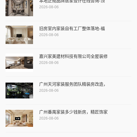
本地正规品牌居家设计在线咨询-顶
2026-08-06
旧房室内家装自有工厂整体落地-福
2026-08-06
嘉兴家美建材科技有限公司全屋装修
2026-08-06
广州天河家装服务团队精装房改造，
2026-08-06
广州番禺家装多少钱新房，精匠饰家
2026-08-06