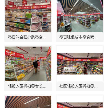
零百味全程护航零食硬折扣线上线下联动，河南零百味供应链有限公司赋能实体店
零百味低成本零食硬折扣适配全场景-河南零百味供应链有限公司
轻投入硬折扣零食长久经营-河南零百味供应链有限公司
社区轻投入硬折扣零食铺低风险经营河南零百味供应链有限公司