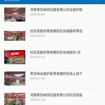
河南零百味供应链有限公司全程护航
2026-08-05
社区高盈利零食硬折扣全域盈利零百
2026-08-01
社区高盈利零食硬折扣全域盈利-河
2026-07-31
零百味全程护航零食硬折扣线上线下
2026-07-30
河南零百味供应链有限公司社区轻投
2026-07-28